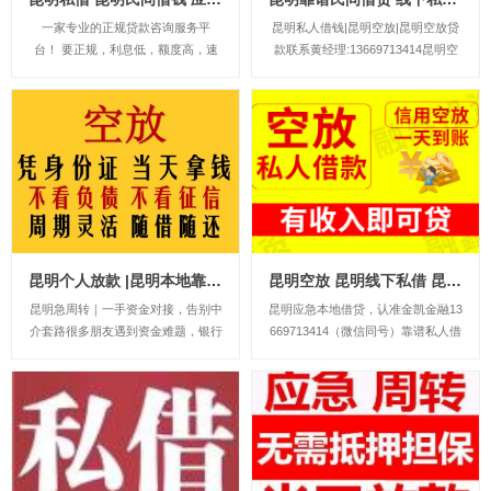
一家专业的正规贷款咨询服务平
昆明私人借钱|昆明空放|昆明空放贷
台！ 要正规，利息低，额度高，速
款联系黄经理:13669713414昆明空
度快就找金融！主营业务： 信用贷
放诚信团队应急周转，流程简单，条
款类：护照贷，无抵押信用贷款，工
件宽松，可上门办理，不看征信放
资卡贷款 抵押类：房产抵押，汽车
款。让你沉睡的资金流动起来解决你
抵押 一：无抵押信用贷款：1小时左
的资金需求和燃眉之急，根据您的实
右放款&n...
际情况量身定制，合理合法操作帮您
分...
昆明个人放款 |昆明本地靠谱民间借贷 个人一手资金24小时下款
昆明空放 昆明线下私借 昆明个人借钱好下款 24小时应急借钱
昆明急周转｜一手资金对接，告别中
昆明应急本地借贷，认准金凯金融13
介套路很多朋友遇到资金难题，银行
669713414（微信同号）靠谱私人借
门槛高，各类中介层层收费。我们本
款民间借贷，专业正规的应急私人借
地自有资金直接对接借款人。人在昆
贷。公司主要业务包括:个人无抵押
明，有固定住处、稳定收入，就可以
贷款、急用钱、小额贷款、企业贷
咨询短期资金业务。个体户、上班
款、民间贷款、创业贷款、无抵押贷
族、本地居民均可沟通，征信有逾
款、经营贷款、短期借款、循环贷
期、负债偏高也可酌情...
款、...