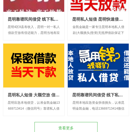
昆明靠谱民间借贷 线下私贷 昆明个人空放 上班族可借 无需抵押
昆明私人短借 昆明快速借款 本地小额贷款 空放急用钱 应急借款
昆明4区8县有收入，昆明一对一私人
金凯金融是一家专注昆明本地私人借
借款空放有偿还能力，昆明当地有应
款|大额挑头|垫资|无抵押借款保证下
急小额贷款。不需要抵押担保下金。
款|昆明借贷|水钱|个人一手资金出
私人借款24小时下款急用钱贷款。电
借，昆明民间借款本公司主打，昆明
话13669713414微信同号昆明市中
空放应急借款，私人借贷，昆明短期
心。昆明市第四区第八县。昆明五花
周转，个人出借昆明借款昆明紧急借
去。昆明盘龙区。昆明官渡区。昆明
款昆明个人借款不看征信私人借钱...
西...
昆明私人短借 大额空放 信用快速下款 个人空放应急周转 昆明民间借贷
昆明靠谱民间借贷 线下私贷 昆明个人空放 上班族可借 无需抵押
昆明应急本地借贷，认准金凯金融13
昆明本地应急资金拆借挑头，认准昆
669713414（微信同号）靠谱私人借
明金凯金融，电话13669713414微信
款民间借贷，专业正规的应急私人借
同号靠谱应急借款大额资金调通企业
贷。公司主要业务包括:个人无抵押
借款低息民间借贷。无需任何抵押担
贷款、急用钱、小额贷款、企业贷
保，无中介，快速当天下款！是你资
查看更多