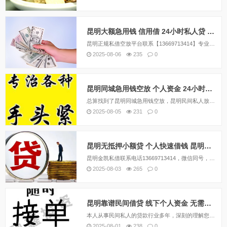
昆明大额急用钱 信用借 24小时私人贷 空放 个人应急资金周转
昆明正规私借空放平台联系【13669713414】专业为在昆明的上班族个体户提供私人空放，应急贷款，公司属于民间借贷性质，主要产品具有利息低、额度高、放款快等优势,快至2小时放款，全天24小时专业贷款服务，助力您的事业发展，让贷款更加简单,...
2025-08-06
235
0
昆明同城急用钱空放 个人资金 24小时快速拿钱 无需任何抵押
总算找到了昆明同城急用钱空放，昆明民间私人放款，私人借款，应急快速借钱，公司联系方式，在昆明私人借钱怎么做，过节了，基本上每个人都感觉钱不够用，作为中国比较传统的节日，一般过节都是需要回家的，当然了回家肯定是需要花钱的，现在如果需要资金需求...
2025-08-05
231
0
昆明无抵押小额贷 个人快速借钱 昆明短期空放 保证下款
昆明金凯私借联系电话13669713414，微信同号，昆明借钱应急私人|昆明私人借钱|昆明私人放款|昆明私人借款|昆明压身份证私人贷|昆明空.放私借|昆明亲属车抵押贷款|昆明汽车抵押贷款|昆明房产抵押贷款。昆明四区八县，服务全昆明：五华区，...
2025-08-03
265
0
昆明靠谱民间借贷 线下个人资金 无需任何抵押 工薪族可借
本人从事民间私人的贷款行业多年，深刻的理解您的急需，愿意用我们的资金帮助您度过难关。或许您是欠了房租被房东催很多次了，或许您是家里小孩临时要用钱，或许您经营中缺资金购买原材料，或许您要给员工发工资临时缺钱。每一个借款人背后都有一段艰难困苦的...
2025-08-01
238
0