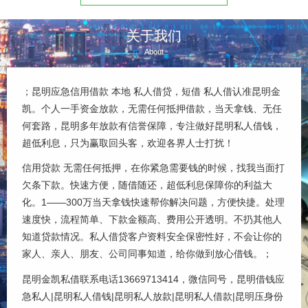
款、民间贷款、创业贷款、无抵押贷
金周转的不二选择。1、工薪阶层：
款、经营贷款、短期借款、循环贷
上班一个多月就发工资了。不管行...
款、...
关于我们
About
；昆明应急信用借款 本地 私人借贷，短借 私人借认准昆明金
凯。个人一手资金放款，无需任何抵押借款，当天拿钱、无任
何套路，昆明多年放款有信誉保障，专注做好昆明私人借钱，
超低利息，只为赢取回头客，欢迎各界人士打扰！
信用贷款 无需任何抵押，在你紧急需要钱的时候，找我当面打
欠条下款。快速方便，随借随还，超低利息保障你的利益大
化。1——300万当天拿钱快速帮你解决问题，方便快捷。处理
速度快，流程简单、下款金额高、费用公开透明。不扔其他人
知道贷款情况。私人借贷客户资料安全保密性好，不会让你的
家人、亲人、朋友、公司同事知道，给你做到放心借钱。；
昆明金凯私借联系电话13669713414，微信同号，昆明借钱应
急私人|昆明私人借钱|昆明私人放款|昆明私人借款|昆明压身份