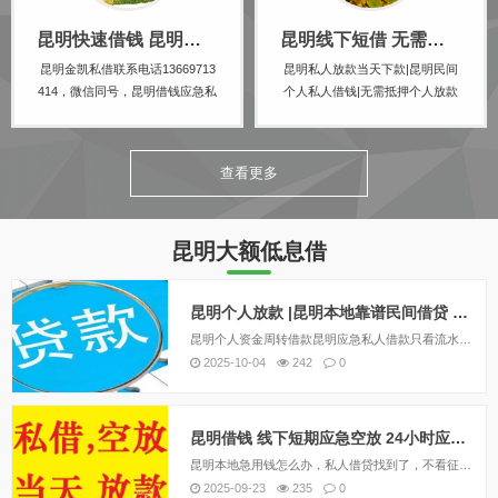
借贷市场。本文将...
务，昆明本地生...
昆明快速借钱 昆明线下私借空放 个人资金应急下款
昆明线下短借 无需抵押 快速个人放款 24小时急用钱
昆明金凯私借联系电话13669713
昆明私人放款当天下款|昆明民间
414，微信同号，昆明借钱应急私
个人私人借钱|无需抵押个人放款
人|昆明私人借钱|昆明私人放款|昆
本地民间借贷私人借款认准昆明
明私人借款|昆明压身份证私人贷|
金凯私借13669713414微信就是
昆明空.放私借|昆明亲属车抵押贷
电话号，私人老板一手资金，个
查看更多
款|昆明汽车抵押贷款|昆明房产抵
人资金，放款灵活。本公司主要
押贷款。昆明四区八县，服务全
业务包括并不限制于：昆明空放
昆明：五华区，...
贷款，私人贷款，小额贷...
昆明大额低息借
昆明个人放款 |昆明本地靠谱民间借贷 个人一手资金24小时下款
昆明个人资金周转借款昆明应急私人借款只看流水在昆明，个人资金周转借款的需求日益增长。许多借款机构和个人开始提供这种服务，以满足借款人的紧急资金需求。然而，借款人需要谨慎选择，以确保借款的安全和合法性。昆明金凯私借联系电话1366971341...
2025-10-04
242
0
昆明借钱 线下短期应急空放 24小时应急借钱
昆明本地急用钱怎么办，私人借贷找到了，不看征信个人一手资金放款。无需任何抵押，纯信用借款。随着信贷收紧，银行贷款审核及放款时间的增长，在昆明许多着急贷款周转资金的人将目标转到了民间小额贷款公司。昆明正规民间小额贷款公司贷款门槛低、贷款资料...
2025-09-23
235
0