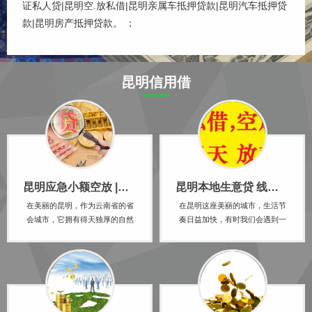
证私人贷|昆明空.放私借|昆明亲属车抵押贷款|昆明汽车抵押贷
款|昆明房产抵押贷款。 ；
昆明信用借
昆明应急小额空放 |昆明线下急用钱私人借 无需任何抵押
昆明本地生意贷 线下空放 可随借随还 私人贷好下款
在美丽的昆明，作为云南省的省
在昆明这座美丽的城市，生活节
会城市，它拥有得天独厚的自然
奏日益加快，有时我们会遇到一
风光和人文景观，吸引着众多游
些突发的紧急情况，急需资金来
客的目光。然而，在这座城市的
解决。此时，传统的贷款方式往
背后，也有一部分人正面临着资
往因为繁琐的手续和漫长的等待
金短缺的困境。他们急需用钱，
时间而无法满足我们的需求。幸
却因为种种原因无法从正规金融
运的是，昆明现在有一种全新的
机构获得贷款，于是转向了民间
借款方式——24小时私人借钱服