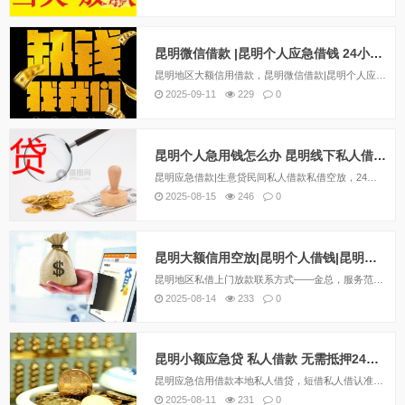
昆明微信借款 |昆明个人应急借钱 24小时快速借款当天拿钱
昆明地区大额信用借款，昆明微信借款|昆明个人应急借钱，私借上门放款空放联系方式——金总，服务范围：各个区域均可办理私借，押车，各种车抵押，当天放款，欢迎咨询！——私借短期应急借款，30分钟下款，额度1–600万，无抵押免担保，不看征信，...
2025-09-11
229
0
昆明个人急用钱怎么办 昆明线下私人借款找到了 当天拿钱
昆明应急借款|生意贷民间私人借款私借空放，24小时上门放款,私人借钱和银行贷款以及金融公司贷款有很大的不同，私人借钱利息比较的高，但是手续简单，不看信用，当天就能拿钱。昆明应急借款|生意贷民间私人借款24小时上门放款，昆明借钱应急私人|昆明...
2025-08-15
246
0
昆明大额信用空放|昆明个人借钱|昆明无需抵押好下款
昆明地区私借上门放款联系方式——金总，服务范围：各个区域均可办理私借，押车，各种车抵押，当天放款，欢迎咨询！——私借短期应急借款，30分钟下款，额度1–600万，无抵押免担保，不看征信，无视负债，无前期费用，急用钱请电话或微信详细咨询。13...
2025-08-14
233
0
昆明小额应急贷 私人借款 无需抵押24小时快速借钱
昆明应急信用借款本地私人借贷，短借私人借认准昆明金凯。个人一手资金放款，无需任何抵押借款，当天拿钱、无任何套路，昆明多年放款有信誉保障，专注做好昆明私人借钱，超低利息，只为赢取回头客，欢迎各界人士打扰！信用贷款无需任何抵押，在你紧急...
2025-08-11
231
0