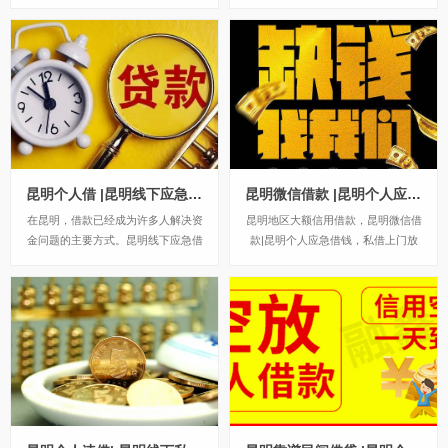
钱服务，在昆明有上班，有做生意
资金快速借钱，高利贷昆明贷款正规
的，有资金需求的，征信不好的，又
公司半小时放款，当然了这样的贷款
急用钱需要资金周转的，可以来联系
一般都是好操作的。贷款不看个人的
我，纯私人借款，不用看征信负债，
征信和负债这些，手续非常的简单
银行，网贷，小额贷款机构申请不下
了，我们大知道贷款看个人的稳定性
来的可以来找我。...
和还款能力的...
昆明个人借 |昆明线下应急借钱 私人放款 当天快速拿钱
昆明微信借款 |昆明个人应急借钱 24小时快速借款当天拿钱
在昆明，借款已经成为许多人解决资
昆明地区大额信用借款，昆明微信借
金问题的主要方式。昆明线下应急借
款|昆明个人应急借钱，私借上门放
钱私人放款无论是个人急用钱，还是
款空放联系方式——金总，服务范
企业经营需要资金支持，借款都是一
围：各个区域均可办理私借，押车，
个可行的选择。本文将详细介绍昆明
各种车抵押，当天放款，欢迎咨询！
各种借款方式，帮助您了解如何选择
——私借短期应急借款，30分钟下
最适合您的借款方式。昆明本地应急
款，额度1–600万，无抵押免担保，
借钱私人借款，...
不看征信，...