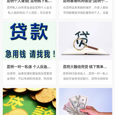
昆明个人速借| 昆明线下私人借款 个人应急借钱当天24小时下款
昆明靠谱民间借贷 |昆明个人应急私借 无需抵押当天拿钱
昆明私人自有资金放款昆明个人金主
在昆明这座美丽的城市，许多人都在
私人放款电话,个人贷款，无论是本
寻找能够提供借款服务的个人。这篇
地户口还是外地户口，无论是否有房
文章将为你解答这个问题，介绍昆明
产都能够办理，额度3000-50000，
个人线下借款和昆明身份证个人贷款
手续非常的简单，可以直接上门放
的相关信息。昆明本地应急借钱私人
款!昆明金凯私借联系电话13669713
借款，昆明靠谱民间借贷短期拆借无
414，微信同号，昆明借钱应急私...
需任何抵押，人在昆明有份稳定工作
稳定住所的就可以...
昆明一对一私借 个人应急空放 24小时个人应急借钱
昆明大额信用贷 线下简单借钱 打欠条借款 24小时下款
在昆明，如果您遇到紧急情况需要资
昆明4区8县有收入，昆明一对一私人
金周转，可以考虑民间借贷。民间借
借款空放有偿还能力，昆明当地有应
贷是一种非常普遍的融资方式，通常
急小额贷款。不需要抵押担保下金。
比银行贷款更加快捷、方便和灵活。
私人借款24小时下款急用钱贷款。电
在昆明，有很多靠谱的民间借贷机
话13669713414微信同号昆明市中
构，可以为您提供短期借款服务。昆
心。昆明市第四区第八县。昆明五花
明本地应急借钱私人借款，短期拆借
去。昆明盘龙区。昆明官渡区。昆明
无需任何抵押，金凯...
西...