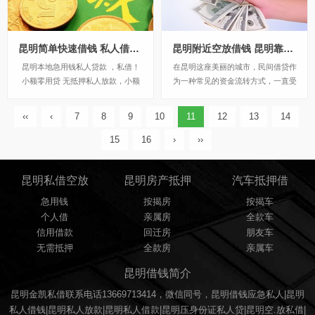
昆明简单快速借钱 私人借贷 线下急用钱快速放款 本地民间借贷
昆明附近空放借钱 昆明靠谱民间借贷个人借款 当天拿钱
昆明本地急用钱私人贷款 ，私借！
在昆明这座美丽的城市，民间借贷作
小额零用贷 无抵押私人放款，小额
为一种常见的资金流转方式，一直受
贷款！房产抵押贷款，车辆抵押贷款
到广大市民的关注。私人借款，尤其
金凯金融为您服务！ 专注！专业！
是所谓的“空放”借款，近年来在昆明
‹‹
‹
7
8
9
10
11
12
13
14
诚信！额度大 利息低 放款快！ 欢迎
逐渐兴起，成为一些急需资金的人们
致电 ...
的选择。本文将对昆明私人借款空放
15
16
›
››
进行一番解析，帮助大家更好地了解
其运作方式和风...
昆明私借空放
昆明房产抵押
汽车抵押借
急用钱
按揭房
按揭车
个人借
亲属房
全款车
信用借款
回迁房
朋友车
无需抵押
全款房
亲属车
昆明借钱简介
昆明金凯私借联系电话13669713414，微信同号，昆明借钱应急私人|昆明
私人借钱|昆明私人放款|昆明私人借款|昆明压身份证私人贷|昆明空.放私借|