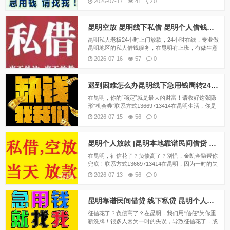
2026-07-17
41
0
款，私人借贷，昆明短期周转，个人出借昆明借款昆
明紧急借款昆明个人借款不看征信私人借钱...
昆明空放 昆明线下私借 昆明个人借钱好下款 24小时应急借钱
昆明私人老板24小时上门放款，24小时在线，专业做
昆明地区的私人借钱服务，在昆明有上班，有做生意
的，有资金需求的，征信不好的，又急用钱需要资金
2026-07-16
57
0
周转的，可以来联系我，纯私人借款，不用看征信负
债，银行，网贷，小额贷款机构申请不下来的可以来
找我。...
遇到困难怎么办昆明线下急用钱周转24小时应急借钱好下款
在昆明，你的“稳定”就是最大的财富！请收好这张隐
形“机会券”联系方式13669713414在昆明生活，你是
否意识到，你每天习以为常的“稳定”，其实是一笔巨
2026-07-15
56
0
大的隐形财富？一份入职半年以上的工作，一间固定
的住所（无论是买的房、租的房，还是自建...
昆明个人放款 |昆明本地靠谱民间借贷 个人一手资金24小时下款
在昆明，征信花了？负债高了？别慌，金凯金融帮你
兜底！联系方式13669713414在昆明，因为一时的失
误，导致征信花了，或者负债率太高，结果在银行和
2026-07-13
56
0
正规金融机构面前处处碰壁。那种被贴上“信用不
良”标签的无力感，真的很难受。但请记住，过去的...
昆明靠谱民间借贷 线下私贷 昆明个人空放 上班族可借 无需抵押
征信花了？负债高了？在昆明，我们用“信任”为你重
新洗牌！很多人因为一时的失误，导致征信花了，或
者负债率太高，结果在银行和正规金融机构面前处处