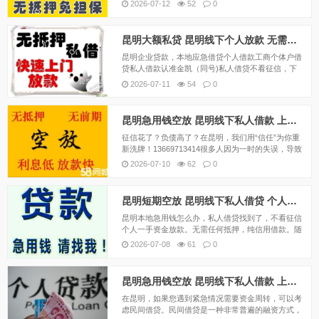
2026-07-12
52
0
碰壁。那种被贴上“信用不良”标签的无力感，真的很
难受。但请记住，过去的记录不代表你未来的能力！
在昆明...
昆明大额私贷 昆明线下个人放款 无需抵押当面打欠条应急借
昆明企业贷款，本地应急借贷个人借款工商个体户借
贷私人借款认准金凯（同号)私人借贷不看征信，下
款快利息低，只要本人具有偿还能力，当场打欠条下
2026-07-11
54
0
款。无需任何抵押，只要人在昆明即可，无需任何前
期费用，可凭一张身份证借款。昆明急用钱本地应急
民...
昆明急用钱空放 昆明线下私人借款 上班族可借 无需任何抵押
征信花了？负债高了？在昆明，我们用“信任”为你重
新洗牌！13669713414很多人因为一时的失误，导致
征信花了，或者负债率太高，结果在银行和正规金融
2026-07-10
62
0
机构面前处处碰壁。那种被贴上“信用不良”标签的无
力感，真的很难受。但请记住，过去的记录不代...
昆明短期空放 昆明线下私人借贷 个人应急周转借款当天拿钱
昆明本地急用钱怎么办，私人借贷找到了，不看征信
个人一手资金放款。无需任何抵押，纯信用借款。随
着信贷收紧，银行贷款审核及放款时间的增长，在昆
2026-07-08
61
0
明许多着急贷款周转资金的人将目标转到了民间小额
贷款公司。昆明正规民间小额贷款公司贷款门槛低、
贷款资料...
昆明急用钱空放 昆明线下私人借款 上班族可借 无需任何抵押
在昆明，如果您遇到紧急情况需要资金周转，可以考
虑民间借贷。民间借贷是一种非常普遍的融资方式，