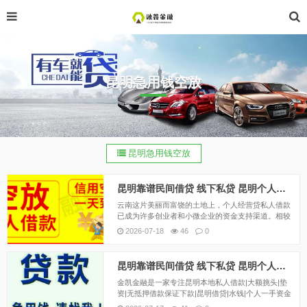
昆明急用钱空放
昆明急用钱空放
昆明靠谱民间借贷 线下私贷 昆明个人空放 上班族可借 无需抵押
云南这片美丽而富饶的土地上，个人经营贷私人借款
已成为许多创业者和小微企业的资金支持渠道。相较
于传统金融机构的繁琐流程和高门槛，私人借款以其
2026-07-18
46
0
灵活性、便捷性受到了广大借款人的青睐。昆明无抵
押贷款；应急小额贷款 快速借钱个人应急借小...
昆明靠谱民间借贷 线下私贷 昆明个人空放 上班族可借 无需抵押
金凯金融是一家专注昆明本地私人借款|大额挑头|垫
资|无抵押借款保证下款|昆明借贷|水钱|个人一手资金
出借，昆明民间借款本公司主打，昆明空放应急借