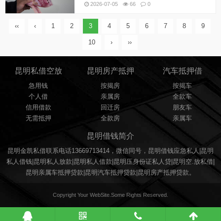
通常比银行贷款更加快捷、方便和灵活。在昆明，有
2026-07-05
66
0
很多靠谱的民间借贷机构，可以为您提供短期借款服
务。昆明本地应急借钱私人借款，短期拆借无需任何
抵押，金凯...
‹‹
‹
1
2
3
4
5
6
7
8
9
10
›
››
昆明私借空放
昆明房产抵押
汽车抵押借
急用钱
按揭房
按揭车
个人借
亲属房
全款车
信用借款
回迁房
朋友车
无需抵押
全款房
亲属车
昆明借钱简介
昆明金凯私借联系电话13669713414，微信同号，昆明借钱应急私人|昆明
私人借钱|昆明私人放款|昆明私人借款|昆明压身份证私人贷|昆明空.放私借|
昆明亲属车抵押贷款|昆明汽车抵押贷款|昆明房产抵押贷款。
Copyright Your WebSite.Some Rights Reserved.