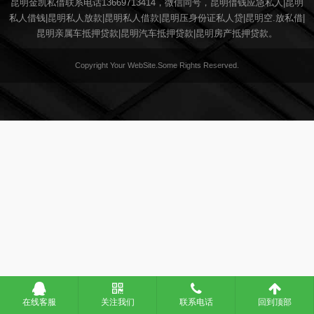
昆明金凯私借联系电话13669713414，微信同号，昆明借钱应急私人|昆明
私人借钱|昆明私人放款|昆明私人借款|昆明压身份证私人贷|昆明空.放私借|
昆明亲属车抵押贷款|昆明汽车抵押贷款|昆明房产抵押贷款。
Copyright Your WebSite.Some Rights Reserved.
在线客服
关注我们
联系电话
回到顶部