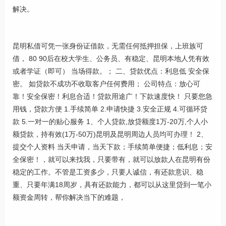
解决。
昆明私借可凭一张身份证借款，无需任何抵押担保，上班族可
借， 80 90后在校大学生、公务员、有稳定、昆明本地人凭有效
或者学证（即可） 当场得款。； 二、贷款优点：利息低 安全保
密。 如贷款不成功不收取客户任何费用； 公司特点：放心可
靠！安全保密！利息合适！贷款用途广！下款速度快！ 只要您急
用钱，贷款方便 1.手续简单 2.申请快捷 3.安全正规 4.可循环贷
款 5.一对一的贴心服务 1、个人贷款,放贷额度1万-20万,个人小
额贷款，持有效(1万-50万)昆明及昆明周边人员均可办理！ 2、
提交个人资料 当天申请，当天下款；手续简单便捷；低利息；安
全保密！，就可以来找我，只要带有，就可以放款人在昆明有份
稳定的工作。不管是工资多少，只要人诚信，有还款意识、稳
重、只要年满18周岁，具有还款能力，都可以从这里贷到一笔小
额资金周转，帮你解决当下的难题，