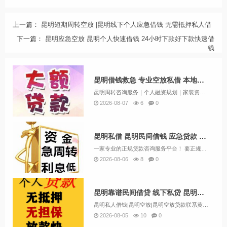
上一篇：
昆明短期周转空放 |昆明线下个人应急借钱 无需抵押私人借
下一篇：
昆明应急空放 昆明个人快速借钱 24小时下款好下款快速借
钱
昆明借钱救急 专业空放私借 本地快速放款 一对一私借
昆明周转咨询服务｜个人融资规划｜家装资金方案快速评估【咨询项目一览】个人应急资金咨询：规划额度5000-100000协助个人与企业对接银行信贷、机动车融资、房产融资、短期应急资金、商家经营周转、装修资金规划、保单融资、过桥业务咨询、公积金信...
2026-08-07
6
0
昆明私借 昆明民间借钱 应急贷款 费用透明24小时下款服务
一家专业的正规贷款咨询服务平台！ 要正规，利息低，额度高，速度快就找金融！主营业务： 信用贷款类：护照贷，无抵押信用贷款，工资卡贷款 抵押类：房产抵押，汽车抵押 一：无抵押信用贷款：1小时左右放款&n...
2026-08-06
8
0
昆明靠谱民间借贷 线下私贷 昆明个人空放 上班族可借 无需抵押
昆明私人借钱|昆明空放|昆明空放贷款联系黄经理:13669713414昆明空放诚信团队应急周转，流程简单，条件宽松，可上门办理，不看征信放款。让你沉睡的资金流动起来解决你的资金需求和燃眉之急，根据您的实际情况量身定制，合理合法操作帮您分...
2026-08-05
10
0