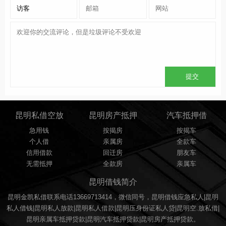
昆明私借空放
昆明房产抵押
汽车抵押借
急用钱
按揭房
按揭车
个人借
亲属房
全款车
信用借款
回迁房
朋友车
无需抵押
全款房
亲属车
昆明借钱简介
昆明金凯私借联系电话13669713414，微信同号，昆明借钱应急私人|昆明
私人借钱|昆明私人放款|昆明私人借款|昆明压身份证私人贷|昆明空.放私借|
昆明亲属车抵押贷款|昆明汽车抵押贷款|昆明房产抵押贷款。