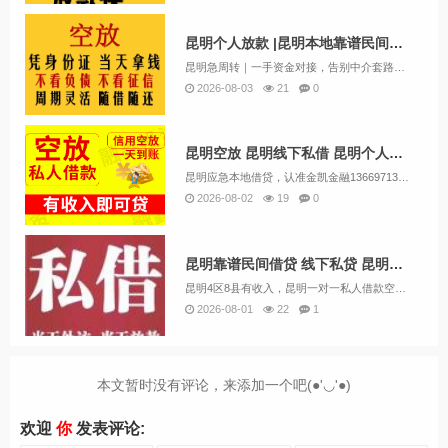
昆明个人放款 |昆明本地靠谱民间借贷 个人一手资金24小时下款
昆明急周转｜一手资金对接，告别中介套路很多朋友遇到资金难题，银行门槛高，各类中介层层收费。我们本地自有资金直接对接借款人。人在昆明，有固定住处、稳定收入，就可以咨询短期资金业务。个体户、上班族、本地居民均可沟通，征信有逾期、负债偏高也可酌情...
2026-08-03
21
0
昆明空放 昆明线下私借 昆明个人借钱好下款 24小时应急借钱
昆明应急本地借贷，认准金凯金融13669713414（微信同号）靠谱私人借款民间借贷，专业正规的应急私人借贷。公司主要业务包括:个人无抵押贷款、急用钱、小额贷款、企业贷款、民间贷款、创业贷款、无抵押贷款、经营贷款、短期借款、循环贷款、...
2026-08-02
19
0
昆明靠谱民间借贷 线下私贷 昆明个人空放 上班族可借 无需抵押
昆明4区8县有收入，昆明一对一私人借款空放有偿还能力，昆明当地有应急小额贷款。不需要抵押担保下金。私人借款24小时下款急用钱贷款。电话13669713414微信同号昆明市中心。昆明市第四区第八县。昆明五花去。昆明盘龙区。昆明官渡区。昆明西...
2026-08-01
22
1
本文暂时没有评论，来添加一个吧(●'◡'●)
欢迎
你
发表评论: