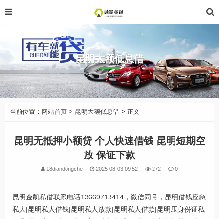
昆明大额低息借
当前位置：
网站首页
>
昆明大额低息借
> 正文
昆明无抵押小额贷 个人快速借钱 昆明短期空
放 保证下款
18diandongche
2025-08-03 09:52
272
0
昆明金凯私借联系电话13669713414，微信同号，昆明借钱应急
私人|昆明私人借钱|昆明私人放款|昆明私人借款|昆明压身份证私