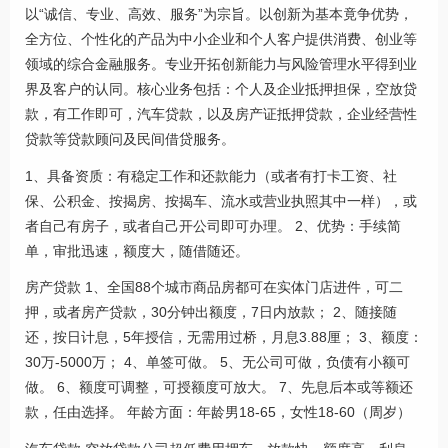
以“诚信、专业、高效、服务”为宗旨。以创新为基本竟争优势，
全方位、个性化的产品为中小企业和个人客户提供消费、创业等
领域的综合金融服务。专业开拓创新能力与风险管理水平得到业
界及客户的认同。核心业务包括：个人及企业抵押担保，空放贷
款，有工作即可，汽车贷款，以及房产证抵押贷款，企业经营性
贷款等贷款顾问及民间借贷服务。
1、具备资质：有稳定工作和还款能力（或者有打卡工资、社
保、公积金、按揭房、按揭车、流水或营业执照其中一样），或
者自己有房子，或者自己开公司即可办理。 2、优势：手续简
单，审批迅速，额度大，随借随还。
房产贷款 1、全国88个城市商品房都可在实体门店进件，可二
押，或者房产贷款，30分钟出额度，7日内放款； 2、随接随
还，按日计息，5年授信，无需用过桥，月息3.88厘； 3、额度：
30万-5000万； 4、单签可做。 5、无公司可做，负债有小额可
做。 6、额度可调整，可授额度可放大。 7、先息后本或等额还
款，任由选择。 年龄方面：年龄男18-65，女性18-60（周岁）