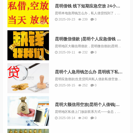
昆明借钱 线下短期应急空放 24小时应急借钱
昆明本地急用钱怎么办，私人借贷找到了，不看征信个人一手资金放款。无需任何抵押，纯信用借款。随着信贷收紧，银行贷款审核及放款时间的增长，在昆明许多着急贷款周转资金的人将目标转到了民间小额贷款公司。昆明正规民间小额贷款公司贷款门槛低、贷款资料...
2025-09-23
239
0
昆明微信借款 |昆明个人应急借钱 24小时快速借款当天拿钱
昆明地区大额信用借款，昆明微信借款|昆明个人应急借钱，私借上门放款空放联系方式——金总，服务范围：各个区域均可办理私借，押车，各种车抵押，当天放款，欢迎咨询！——私借短期应急借款，30分钟下款，额度1–600万，无抵押免担保，不看征信，...
2025-09-11
232
0
昆明个人急用钱怎么办 昆明线下私人借款找到了 当天拿钱
昆明应急借款|生意贷民间私人借款私借空放，24小时上门放款,私人借钱和银行贷款以及金融公司贷款有很大的不同，私人借钱利息比较的高，但是手续简单，不看信用，当天就能拿钱。昆明应急借款|生意贷民间私人借款24小时上门放款，昆明借钱应急私人|昆明...
2025-08-15
252
0
昆明大额信用空放|昆明个人借钱|昆明无需抵押好下款
昆明地区私借上门放款联系方式——金总，服务范围：各个区域均可办理私借，押车，各种车抵押，当天放款，欢迎咨询！——私借短期应急借款，30分钟下款，额度1–600万，无抵押免担保，不看征信，无视负债，无前期费用，急用钱请电话或微信详细咨询。13...
2025-08-14
240
0