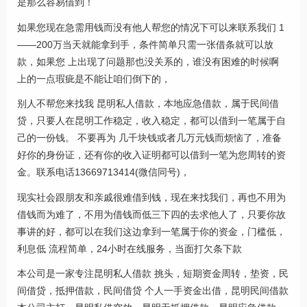
是那么容易借到！
如果您现在急需用钱而没有他人帮您的情况下可以来联系我们 1
——200万当天就能拿到手，条件简单只需一张借条就可以放
款，如果您 上出现了问题那也没关系的，谁没有困难的时候啊
上的一点瑕疵是不能让咱们倒下的，
别人不帮您来找我 昆明私人借款，本地应急借款，属于民间借
贷，只要人在昆明工作稳定，收入稳定，都可以借到一笔属于自
己的一份钱。 不要再为 几千块钱或者几万元钱而烦恼了，准备
好你的身份证，还有你的收入证明都可以借到一笔为您周转的资
金。联系电话13669713414(微信同号)，
现实社会跟朋友和亲戚很难借到钱，现在来找我们，再也不用为
借钱而为难了，不用为借钱而低三下四的去求他人了，只要你故
事讲的好，都可以在我们这边拿到一笔属于你的资金，门槛低，
利息低 流程简单，24小时在线服务，当面打欠条下款
本公司是一家专注昆明私人借款 挑头，短期资金周转，垫资，民
间借贷，抵押借款，民间借贷 个人一手资金出借，昆明民间借款