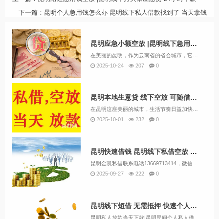
下一篇：
昆明个人急用钱怎么办 昆明线下私人借款找到了 当天拿钱
昆明应急小额空放 |昆明线下急用钱私人借 无需任何抵押
在美丽的昆明，作为云南省的省会城市，它拥有得天独厚的自然风光和人文景观，吸引着众多游客的目光。然而，在这座城市的背后，也有一部分人正面临着资金短缺的困境。他们急需用钱，却因为种种原因无法从正规金融机构获得贷款，于是转向了民间借贷市场。本文将...
2025-10-24
207
0
昆明本地生意贷 线下空放 可随借随还 私人贷好下款
在昆明这座美丽的城市，生活节奏日益加快，有时我们会遇到一些突发的紧急情况，急需资金来解决。此时，传统的贷款方式往往因为繁琐的手续和漫长的等待时间而无法满足我们的需求。幸运的是，昆明现在有一种全新的借款方式——24小时私人借钱服务，昆明本地生...
2025-10-01
232
0
昆明快速借钱 昆明线下私借空放 个人资金应急下款
昆明金凯私借联系电话13669713414，微信同号，昆明借钱应急私人|昆明私人借钱|昆明私人放款|昆明私人借款|昆明压身份证私人贷|昆明空.放私借|昆明亲属车抵押贷款|昆明汽车抵押贷款|昆明房产抵押贷款。昆明四区八县，服务全昆明：五华区，...
2025-09-27
222
0
昆明线下短借 无需抵押 快速个人放款 24小时急用钱
昆明私人放款当天下款|昆明民间个人私人借钱|无需抵押个人放款本地民间借贷私人借款认准昆明金凯私借13669713414微信就是电话号，私人老板一手资金，个人资金，放款灵活。本公司主要业务包括并不限制于：昆明空放贷款，私人贷款，小额贷...