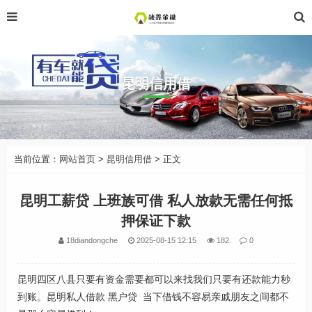
昆明信用借
当前位置：
网站首页
>
昆明信用借
> 正文
昆明工薪贷 上班族可借 私人放款无需任何抵
押保证下款
18diandongche
2025-08-15 12:15
182
0
昆明四区八县只要有资金需要都可以来找我们只要有还款能力秒
到账。昆明私人借款 黑户贷 当下借钱不容易亲戚朋友之间都不