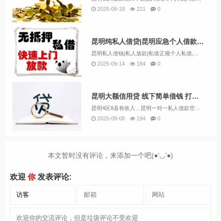
2025-09-18
221
0
昆明纯私人借贷|昆明应急个人借款无需抵押24小时下款
昆明私人借钱|私人放款|私借正规个人私借,空放无需任何抵押个人一手资金快速借钱，高利贷昆明贷款正规公司半小时放款，当然了这样的贷款一般都是好操作的。贷款不看个人的征信和负债这些，手续非常的简单了，我们大知道贷款看个人的稳定性和还款能力的...
2025-09-14
184
0
昆明大额信用贷 线下简单借钱 打欠条借款 24小时下款
昆明4区8县有收入，昆明一对一私人借款空放有偿还能力，昆明当地有应急小额贷款。不需要抵押担保下金。私人借款24小时下款急用钱贷款。电话13669713414微信同号昆明市中心。昆明市第四区第八县。昆明五花去。昆明盘龙区。昆明官渡区。昆明西...
2025-09-08
194
0
本文暂时没有评论，来添加一个吧(●'◡'●)
欢迎
你
发表评论: