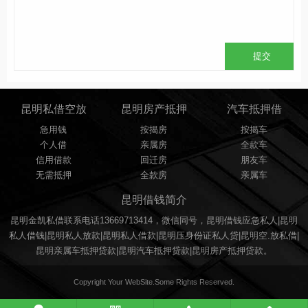
昆明私借空放
昆明房产抵押
汽车抵押借
急用钱
按揭房
按揭车
个人借
亲属房
全款车
信用借款
回迁房
朋友车
无需抵押
全款房
亲属车
昆明借钱简介
昆明金凯私借联系电话13669713414，微信同号，昆明借钱应急私人|昆明
私人借钱|昆明私人放款|昆明私人借款|昆明压身份证私人贷|昆明空.放私借|
昆明亲属车抵押贷款|昆明汽车抵押贷款|昆明房产抵押贷款。
Copyright Your WebSite.Some Rights Reserved.