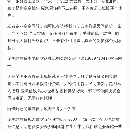
凭一张身份证借款，个人一手资金 无套路，无中介，超低的利
息！是你资金挑头 应急周转的不二选择。不管你是上班族还个体
户，
或者企业资金周转，都可以在选择我们，云南靠谱民间借贷，保
证当天下款 当天拿钱。无任何前期费用 ，手续简单下款快。同
时对个人资料严格保密，不会有任何泄漏，真正的保护你个人隐
私。
昆明经营贷本地借款认准昆明金凯金融电话13669713414微信同
号
人在昆明不管你是上班族或者事业单位，只要是有资金周转需
要，本公司可以承接各种贷款，大额信用贷，民间借贷，昆明私
人借贷 应急借钱 私人借短借 各种类型贷款，都可帮你解决资金
周转难题。无需任何抵押，
随借随还简单方便，欢迎各界人士打扰。
昆明经营贷私人放款-24小时私人借50万当场下款，个人借款放
款信息，助您解决资金资助问题 在生活中，我们难免会面临一些