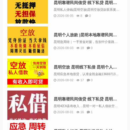
昆明靠谱民间借贷 线下私贷 昆明个人空放 上班族可借 无需抵押
昆明私人借钱|昆明空放|昆明空放贷款联系黄经理:13669713414昆明空放诚信团队应急周转，流程简单，条件宽松，可上门办理，不看征信放款。让你沉睡的资金流动起来解决你的资金需求和燃眉之急，根据您的实际情况量身定制，合理合法操作帮您分...
2026-08-05
8
0
昆明个人放款 |昆明本地靠谱民间借贷 个人一手资金24小时下款
昆明急周转｜一手资金对接，告别中介套路很多朋友遇到资金难题，银行门槛高，各类中介层层收费。我们本地自有资金直接对接借款人。人在昆明，有固定住处、稳定收入，就可以咨询短期资金业务。个体户、上班族、本地居民均可沟通，征信有逾期、负债偏高也可酌情...
2026-08-03
18
0
昆明空放 昆明线下私借 昆明个人借钱好下款 24小时应急借钱
昆明应急本地借贷，认准金凯金融13669713414（微信同号）靠谱私人借款民间借贷，专业正规的应急私人借贷。公司主要业务包括:个人无抵押贷款、急用钱、小额贷款、企业贷款、民间贷款、创业贷款、无抵押贷款、经营贷款、短期借款、循环贷款、...
2026-08-02
17
0
昆明靠谱民间借贷 线下私贷 昆明个人空放 上班族可借 无需抵押
昆明4区8县有收入，昆明一对一私人借款空放有偿还能力，昆明当地有应急小额贷款。不需要抵押担保下金。私人借款24小时下款急用钱贷款。电话13669713414微信同号昆明市中心。昆明市第四区第八县。昆明五花去。昆明盘龙区。昆明官渡区。昆明西...
2026-08-01
16
1