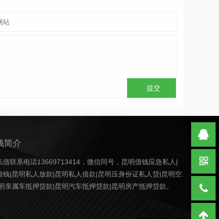
钱简介
借联系电话13669713414，微信同号，昆明借钱应急私人|
钱|昆明私人放款|昆明私人借款|昆明压身份证私人贷|昆明空.
昆明亲属车抵押贷款|昆明汽车抵押贷款|昆明房产抵押贷款。