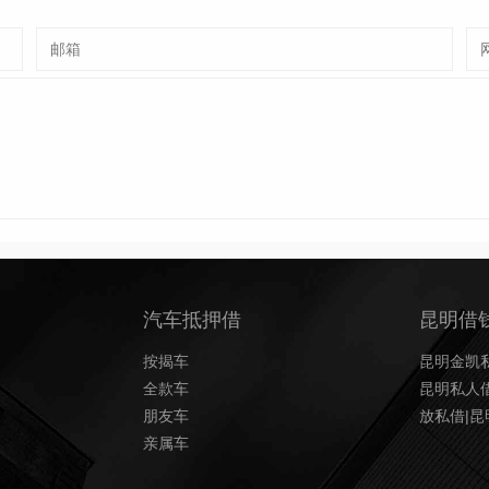
汽车抵押借
昆明借
按揭车
昆明金凯私
全款车
昆明私人借
朋友车
放私借|
亲属车