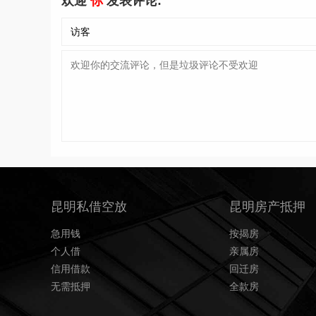
欢迎
你
发表评论:
昆明私借空放
昆明房产抵押
急用钱
按揭房
个人借
亲属房
信用借款
回迁房
无需抵押
全款房