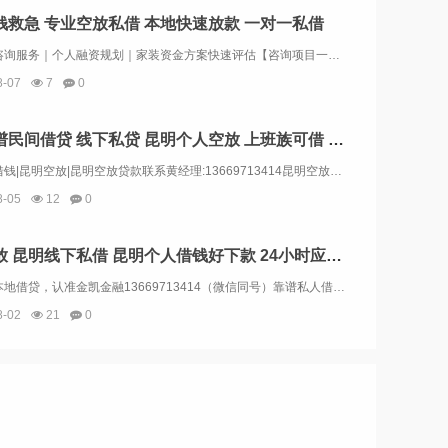
钱救急 专业空放私借 本地快速放款 一对一私借
昆明周转咨询服务｜个人融资规划｜家装资金方案快速评估【咨询项目一览】个人应急资金咨询：规划额度5000-100000协助个人与企业对接银行信贷、机动车融资、房产融资、短期应急资金、商家经营周转、装修资金规划、保单融资、过桥业务咨询、公积金信...
8-07
7
0
昆明靠谱民间借贷 线下私贷 昆明个人空放 上班族可借 无需抵押
昆明私人借钱|昆明空放|昆明空放贷款联系黄经理:13669713414昆明空放诚信团队应急周转，流程简单，条件宽松，可上门办理，不看征信放款。让你沉睡的资金流动起来解决你的资金需求和燃眉之急，根据您的实际情况量身定制，合理合法操作帮您分...
8-05
12
0
昆明空放 昆明线下私借 昆明个人借钱好下款 24小时应急借钱
昆明应急本地借贷，认准金凯金融13669713414（微信同号）靠谱私人借款民间借贷，专业正规的应急私人借贷。公司主要业务包括:个人无抵押贷款、急用钱、小额贷款、企业贷款、民间贷款、创业贷款、无抵押贷款、经营贷款、短期借款、循环贷款、...
8-02
21
0