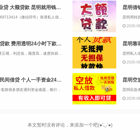
昆明个人借钱 空放黑户贷企业贷 大额贷款 昆明就用钱来找我当天下款
昆明借
昆明应急本地借贷，认准金凯金融13669713414（微信同号）靠谱私人借款民间借贷，专业正规的应急私人借贷。公司主要业务包括:个人无抵押贷款、急用钱、小额贷款、企业贷款、民间贷款、创业贷款、无抵押贷款、经营贷款、短期借款、循环贷款、...
2026-0
昆明私借 昆明民间借钱 应急贷款 费用透明24小时下款服务
一家专业的正规贷款咨询服务平台！ 要正规，利息低，额度高，速度快就找金融！主营业务： 信用贷款类：护照贷，无抵押信用贷款，工资卡贷款 抵押类：房产抵押，汽车抵押 一：无抵押信用贷款：1小时左右放款&n...
2026-0
昆明个人放款 |昆明本地靠谱民间借贷 个人一手资金24小时下款
昆明急周转｜一手资金对接，告别中介套路很多朋友遇到资金难题，银行门槛高，各类中介层层收费。我们本地自有资金直接对接借款人。人在昆明，有固定住处、稳定收入，就可以咨询短期资金业务。个体户、上班族、本地居民均可沟通，征信有逾期、负债偏高也可酌情...
2026-0
本文暂时没有评论，来添加一个吧(●'◡'●)