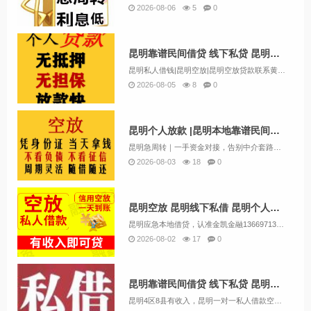
2026-08-06
5
0
昆明靠谱民间借贷 线下私贷 昆明个人空放 上班族可借 无需抵押
昆明私人借钱|昆明空放|昆明空放贷款联系黄经理:13669713414昆明空放诚信团队应急周转，流程简单，条件宽松，可上门办理，不看征信放款。让你沉睡的资金流动起来解决你的资金需求和燃眉之急，根据您的实际情况量身定制，合理合法操作帮您分...
2026-08-05
8
0
昆明个人放款 |昆明本地靠谱民间借贷 个人一手资金24小时下款
昆明急周转｜一手资金对接，告别中介套路很多朋友遇到资金难题，银行门槛高，各类中介层层收费。我们本地自有资金直接对接借款人。人在昆明，有固定住处、稳定收入，就可以咨询短期资金业务。个体户、上班族、本地居民均可沟通，征信有逾期、负债偏高也可酌情...
2026-08-03
18
0
昆明空放 昆明线下私借 昆明个人借钱好下款 24小时应急借钱
昆明应急本地借贷，认准金凯金融13669713414（微信同号）靠谱私人借款民间借贷，专业正规的应急私人借贷。公司主要业务包括:个人无抵押贷款、急用钱、小额贷款、企业贷款、民间贷款、创业贷款、无抵押贷款、经营贷款、短期借款、循环贷款、...
2026-08-02
17
0
昆明靠谱民间借贷 线下私贷 昆明个人空放 上班族可借 无需抵押
昆明4区8县有收入，昆明一对一私人借款空放有偿还能力，昆明当地有应急小额贷款。不需要抵押担保下金。私人借款24小时下款急用钱贷款。电话13669713414微信同号昆明市中心。昆明市第四区第八县。昆明五花去。昆明盘龙区。昆明官渡区。昆明西...