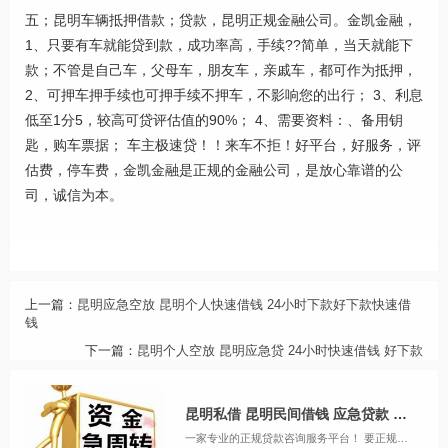
五；昆明车辆抵押借款；贷款，昆明正规金融公司。金凯金融，
1、只要有车就能贷到款，成功率高，手续??简单，当天就能下
款；不管是自己车，父母车，朋友车，亲戚车，都可作为抵押，
2、可押车押手续也可押手续不押车，不影响您的出行； 3、利息
低至1分5，较高可贷评估值的90%； 4、需要资料：、备用钥
匙，购车票据； 车主极速贷！！来车不拒！好平台，好服务，评
估费，停车费，金凯金融是正规的金融公司，是放心靠谱的公
司，诚信为本。
上一篇：
昆明应急空放 昆明个人快速借钱 24小时下款好下款快速借
钱
下一篇：
昆明个人空放 昆明应急贷 24小时快速借钱 好下款
昆明私借 昆明民间借钱 应急贷款 费用透明24小时下款服务
一家专业的正规贷款咨询服务平台！ 要正规，利息低，额度高，速度快就找金融！主营业务： 信用贷款类：护照贷，无抵押信用贷款，工资卡贷款 抵押类：房产抵押，汽车抵押 一：无抵押信用贷款：1小时左右放款&n...