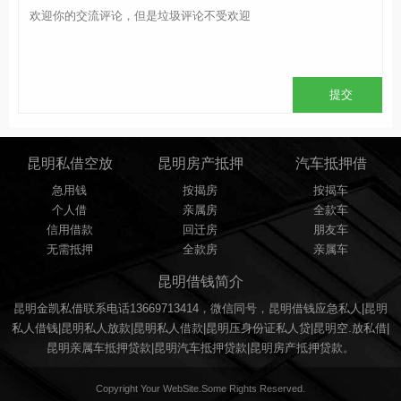
昆明私借空放
昆明房产抵押
汽车抵押借
急用钱
按揭房
按揭车
个人借
亲属房
全款车
信用借款
回迁房
朋友车
无需抵押
全款房
亲属车
昆明借钱简介
昆明金凯私借联系电话13669713414，微信同号，昆明借钱应急私人|昆明
私人借钱|昆明私人放款|昆明私人借款|昆明压身份证私人贷|昆明空.放私借|
昆明亲属车抵押贷款|昆明汽车抵押贷款|昆明房产抵押贷款。
Copyright Your WebSite.Some Rights Reserved.