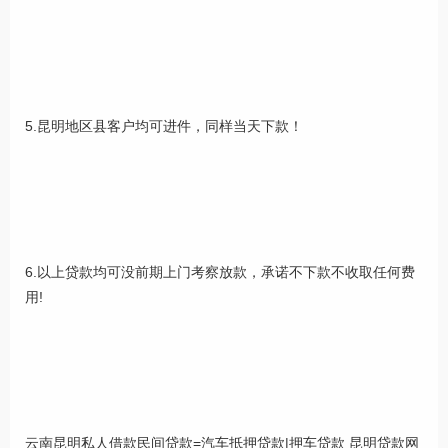
5.昆明地区县客户均可进件，同样当天下款！
6.以上贷款均可没前期上门考察放款，承诺不下款不收取任何费
用!
云南昆明私人借款民间贷款=汽车抵押贷款|押车贷款 昆明贷款网