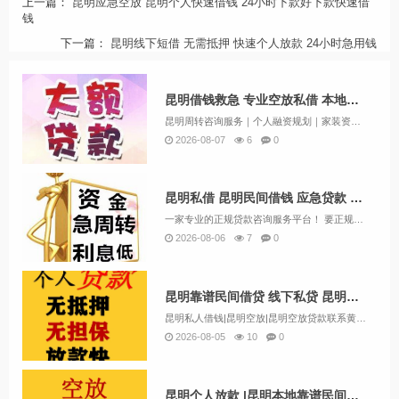
上一篇：
昆明应急空放 昆明个人快速借钱 24小时下款好下款快速借
钱
下一篇：
昆明线下短借 无需抵押 快速个人放款 24小时急用钱
昆明借钱救急 专业空放私借 本地快速放款 一对一私借
昆明周转咨询服务｜个人融资规划｜家装资金方案快速评估【咨询项目一览】个人应急资金咨询：规划额度5000-100000协助个人与企业对接银行信贷、机动车融资、房产融资、短期应急资金、商家经营周转、装修资金规划、保单融资、过桥业务咨询、公积金信...
2026-08-07
6
0
昆明私借 昆明民间借钱 应急贷款 费用透明24小时下款服务
一家专业的正规贷款咨询服务平台！ 要正规，利息低，额度高，速度快就找金融！主营业务： 信用贷款类：护照贷，无抵押信用贷款，工资卡贷款 抵押类：房产抵押，汽车抵押 一：无抵押信用贷款：1小时左右放款&n...
2026-08-06
7
0
昆明靠谱民间借贷 线下私贷 昆明个人空放 上班族可借 无需抵押
昆明私人借钱|昆明空放|昆明空放贷款联系黄经理:13669713414昆明空放诚信团队应急周转，流程简单，条件宽松，可上门办理，不看征信放款。让你沉睡的资金流动起来解决你的资金需求和燃眉之急，根据您的实际情况量身定制，合理合法操作帮您分...
2026-08-05
10
0
昆明个人放款 |昆明本地靠谱民间借贷 个人一手资金24小时下款