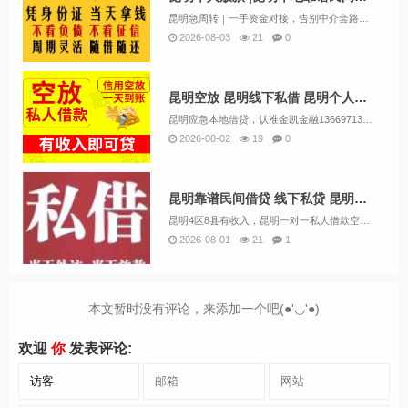
昆明急周转｜一手资金对接，告别中介套路很多朋友遇到资金难题，银行门槛高，各类中介层层收费。我们本地自有资金直接对接借款人。人在昆明，有固定住处、稳定收入，就可以咨询短期资金业务。个体户、上班族、本地居民均可沟通，征信有逾期、负债偏高也可酌情...
2026-08-03
21
0
昆明空放 昆明线下私借 昆明个人借钱好下款 24小时应急借钱
昆明应急本地借贷，认准金凯金融13669713414（微信同号）靠谱私人借款民间借贷，专业正规的应急私人借贷。公司主要业务包括:个人无抵押贷款、急用钱、小额贷款、企业贷款、民间贷款、创业贷款、无抵押贷款、经营贷款、短期借款、循环贷款、...
2026-08-02
19
0
昆明靠谱民间借贷 线下私贷 昆明个人空放 上班族可借 无需抵押
昆明4区8县有收入，昆明一对一私人借款空放有偿还能力，昆明当地有应急小额贷款。不需要抵押担保下金。私人借款24小时下款急用钱贷款。电话13669713414微信同号昆明市中心。昆明市第四区第八县。昆明五花去。昆明盘龙区。昆明官渡区。昆明西...
2026-08-01
21
1
本文暂时没有评论，来添加一个吧(●'◡'●)
欢迎
你
发表评论: