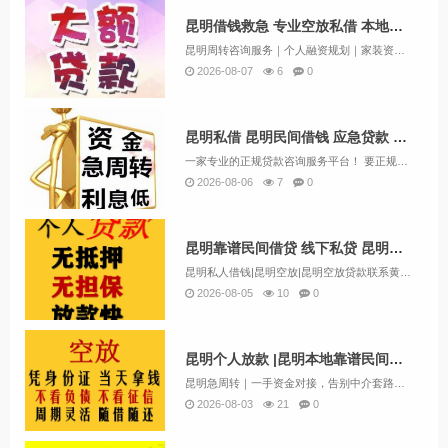
昆明借钱救急 专业空放私借 本地快速放款 一对一私借
昆明周转咨询服务｜个人融资规划｜家装资金方案快速评估【咨询项目一览】个人应急资金咨询：规划额度5000-100000协助个人与企业对接银行信贷、机动车融资、房产融资、短期应急资金、商家经营周转、装修资金规划、保单融资、过桥业务咨询、公积金信...
2026-08-07
6
0
昆明私借 昆明民间借钱 应急贷款 费用透明24小时下款服务
一家专业的正规贷款咨询服务平台！ 要正规，利息低，额度高，速度快就找金融！主营业务： 信用贷款类：护照贷，无抵押信用贷款，工资卡贷款 抵押类：房产抵押，汽车抵押 一：无抵押信用贷款：1小时左右放款&n...
2026-08-06
7
0
昆明靠谱民间借贷 线下私贷 昆明个人空放 上班族可借 无需抵押
昆明私人借钱|昆明空放|昆明空放贷款联系黄经理:13669713414昆明空放诚信团队应急周转，流程简单，条件宽松，可上门办理，不看征信放款。让你沉睡的资金流动起来解决你的资金需求和燃眉之急，根据您的实际情况量身定制，合理合法操作帮您分...
2026-08-05
10
0
昆明个人放款 |昆明本地靠谱民间借贷 个人一手资金24小时下款
昆明急周转｜一手资金对接，告别中介套路很多朋友遇到资金难题，银行门槛高，各类中介层层收费。我们本地自有资金直接对接借款人。人在昆明，有固定住处、稳定收入，就可以咨询短期资金业务。个体户、上班族、本地居民均可沟通，征信有逾期、负债偏高也可酌情...
2026-08-03
21
0